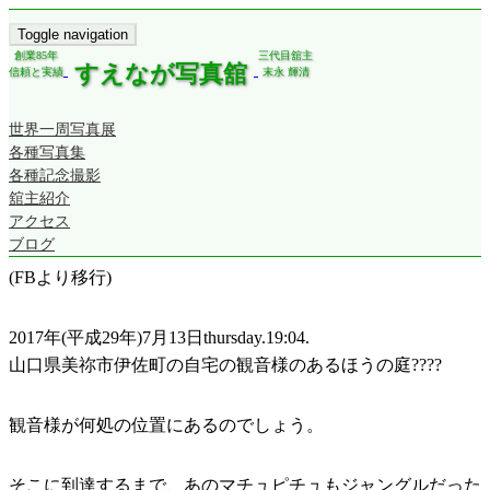
Toggle navigation
創業85年
三代目舘主
すえなが写真舘
信頼と実績
末永 輝清
世界一周写真展
各種写真集
各種記念撮影
舘主紹介
アクセス
ブログ
(FBより移行)
2017年(平成29年)7月13日thursday.19:04.
山口県美祢市伊佐町の自宅の観音様のあるほうの庭
????
観音様が何処の位置にあるのでしょう。
そこに到達するまで、あのマチュピチュもジャングルだった