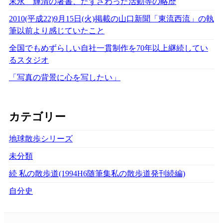
末永 輝清の著書、たずさわった活動等の略歴
2010(平成22)9月15日(火)掲載の山口新聞「東流西流」の執
筆以前より感じていたこと
全国でもめずらしい自社一貫制作を70年以上継続してい
るスタジオ
「写真の背景に心を写したい」
カテゴリー
地球散歩シリーズ
未分類
続 私の散歩道(1994H6随筆集私の散歩道発刊続編)
自分史