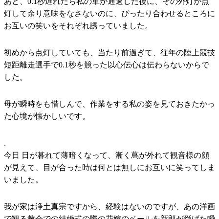
あと、0.1秒遅れたら私の車が通過した後に、その外灯が点
灯して余り意味をなさないのに、ぴったり合わせるところに
お互いの笑いをそれぞれ誘っていました。
初めから点灯していても、当たり前過ぎて、往年の陸上競技
短距離走選手で0.1秒を競った以心伝心は伝わらないからで
した。
母が瞬時をも惜しんで、作業をする私の姿を見ておきたかっ
た心境が懐かしいです。
.
今日 日が暮れて薄暗くなって、漸く蔦が外れて観音様の顔
が見えて、目が合った時は何とは無しにお互いに笑ってしま
いました。
我が家は浄土真宗ですから、経験はないのですが、あの洋画
で観る教会での結婚式の際の花嫁のベールを新郎が挙げた瞬