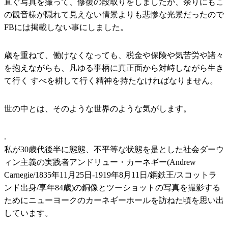
直ぐ写真を撮って、修復の段取りをしましたが、余りにもこ
の観音様が隠れて見えない情景よりも悲惨な光景だったので
FBには掲載しない事にしました。
歳を重ねて、働けなくなっても、税金や保険や気苦労や諸々
を抱えながらも、凡ゆる事柄に真正面から対峙しながら生き
て行く すべを耕して行く精神を持たなければなりません。
世の中とは、そのような世界のような気がします。
.
私が30歳代後半に態態、不平等な状態を是とした社会ダーウ
ィン主義の実践者アンドリュー・カーネギー(Andrew
Carnegie/1835年11月25日-1919年8月11日/鋼鉄王/スコットラ
ンド出身/享年84歳)の銅像とツーショットの写真を撮影する
ためにニューヨークのカーネギーホールを訪ねた頃を思い出
しています。